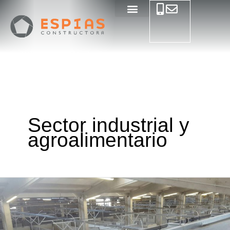
Ir
al
contenido
Sector industrial y
agroalimentario
Ampliación
y
Reforma
instalaciones