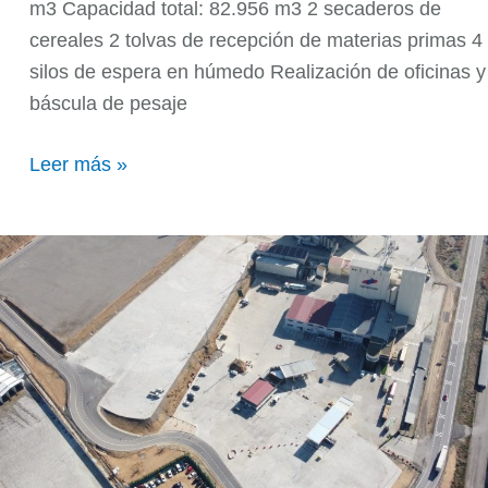
m3 Capacidad total: 82.956 m3 2 secaderos de
cereales 2 tolvas de recepción de materias primas 4
silos de espera en húmedo Realización de oficinas y
báscula de pesaje
Leer más »
Ampliación
de
Estación
de
Servicio
en
Binéfar
(Huesca)